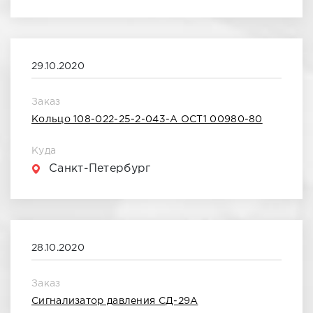
Сентябрь 2022
Октябрь 2022
29.10.2020
Январь 2023
Заказ
Февраль 2023
Кольцо 108-022-25-2-043-А ОСТ1 00980-80
Март 2023
Куда
Санкт-Петербург
28.10.2020
Заказ
Сигнализатор давления СД-29А