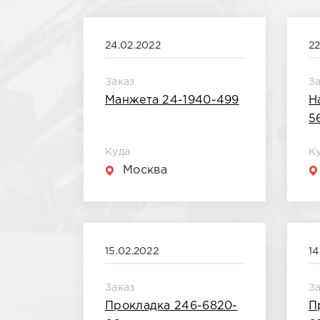
За всё время
24.02.2022
22
Октябрь 2020
Заказ
З
Манжета 24-1940-499
Н
Сентябрь 2020
5
Куда
К
Ноябрь 2020
Москва
Июнь 2020
15.02.2022
14
Декабрь 2020
Заказ
З
Прокладка 246-6820-
П
Июль 2020