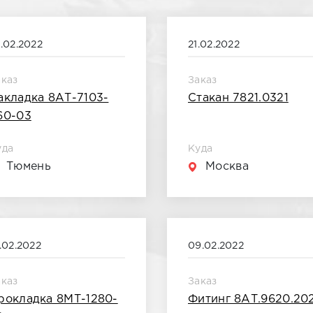
.02.2022
21.02.2022
аказ
Заказ
акладка 8АТ-7103-
Стакан 7821.0321
60-03
уда
Куда
Тюмень
Москва
.02.2022
09.02.2022
аказ
Заказ
рокладка 8МТ-1280-
Фитинг 8АТ.9620.20