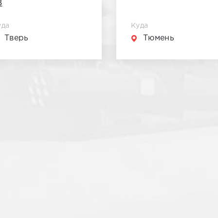
8
уда
Куда
Тверь
Тюмень