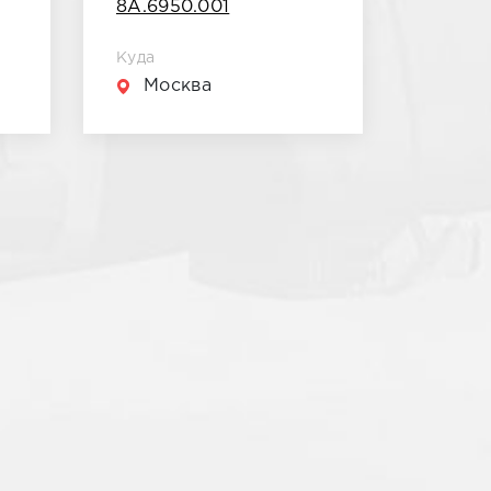
8А.6950.001
Куда
Москва