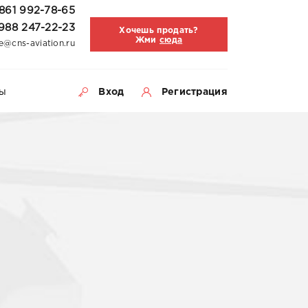
861 992-78-65
988 247-22-23
Хочешь продать?
Жми
сюда
ce@cns-aviation.ru
ы
Вход
Регистрация