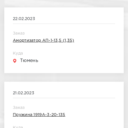
За всё время
22.02.2023
Октябрь 2020
Заказ
Сентябрь 2020
Амортизатор АП-1-13,5 (1,35)
Ноябрь 2020
Куда
Тюмень
Июнь 2020
Декабрь 2020
Июль 2020
21.02.2023
Январь 2021
Заказ
Пружина 1919А-3-20-135
Февраль 2021
Куда